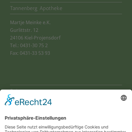
Tannenberg Apotheke
Martje Meinke e.K.
Gurlittstr. 12
24106 Kiel-Projensdorf
Tel.: 0431-30 75 2
Fax: 0431-33 53 93
Seiten
Startseite
Schwerpunkte
Aktionen
Kontakt